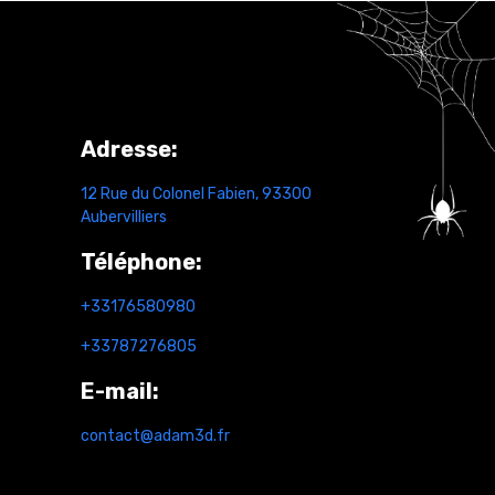
Contact
Adresse:
12 Rue du Colonel Fabien, 93300
Aubervilliers
Téléphone:
+
33176580980
+33787276805
E-mail:
contact@adam3d.fr