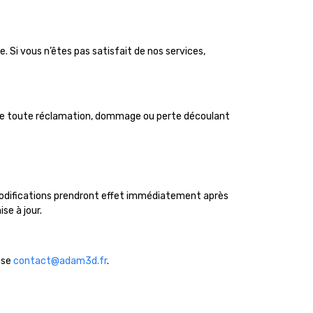
 Si vous n’êtes pas satisfait de nos services,
s de toute réclamation, dommage ou perte découlant
 modifications prendront effet immédiatement après
se à jour.
sse
contact@adam3d.fr
.